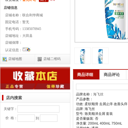
店铺信息
店铺名称：
联合利华商城
固定电话：
暂无
手机号码：
13385070945
店铺地址：
大田县
店铺保障：
认证信息：
店铺地图
店铺二维码
商品详细
商品评论
品牌名称：
海飞丝
店内搜索
产品参数：
功效: 柔软顺滑 去屑止痒 改善头痒
关键字：
品牌: 海飞丝
型号: 致美顺泽去屑 套装
价 格：
到
是否量贩装: 否
净含量: 200mL 400mL 750mL