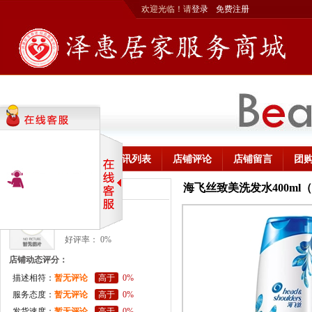
欢迎光临！请
登录
免费注册
首页
商品列表
资讯列表
店铺评论
店铺留言
团
海飞丝致美洗发水400ml
联合利华商城
联合利华
好评率： 0%
店铺动态评分：
描述相符：
暂无评论
高于
0%
服务态度：
暂无评论
高于
0%
发货速度：
暂无评论
高于
0%