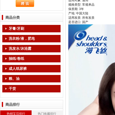
适用对象: 通用
规格类型: 常规单品
保质期: 3年
产地: 中国大陆
商品分类
适用发质: 所有发质
是否进口: 国产
牙膏/牙刷
洗衣粉/液，肥皂
洗发水/沐浴露
抽纸/卷纸
成人纸尿裤
粮、油
干货
商品排行
热销宝贝排行
热门收藏排行