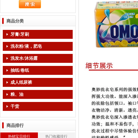
商品分类
牙膏/牙刷
洗衣粉/液，肥皂
洗发水/沐浴露
抽纸/卷纸
成人纸尿裤
粮、油
干货
商品排行
热销宝贝排行
热门收藏排行