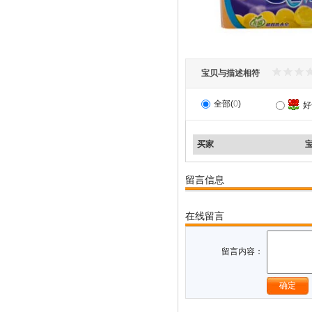
宝贝与描述相符
全部(
0
)
好
买家
留言信息
在线留言
留言内容：