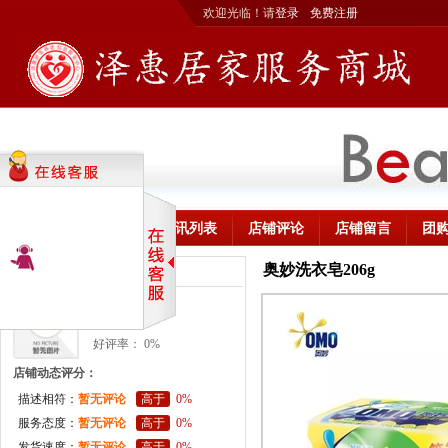
欢迎光临！请
登录
免费注册
首页
商品列表
资讯列表
店铺评论
店铺留言
团
奥妙洗衣皂206g
联合利华商城
联合利华
好评率： 0%
店铺动态评分：
描述相符：
暂无评论
高于
0%
服务态度：
暂无评论
高于
0%
发货速度：
暂无评论
高于
0%